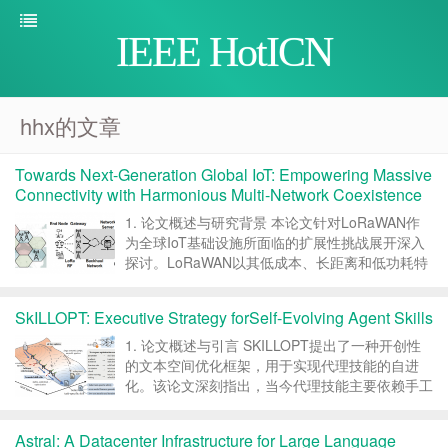
IEEE HotICN
hhx的文章
Towards Next-Generation Global IoT: Empowering Massive
Connectivity with Harmonious Multi-Network Coexistence
1. 论文概述与研究背景 本论文针对LoRaWAN作
为全球IoT基础设施所面临的扩展性挑战展开深入
探讨。LoRaWAN以其低成本、长距离和低功耗特
性，成为连接数百万IoT设备的首选技术。然而，
实际运营网络显示出显著的容量限制问题。作者通
SkILLOPT: Executive Strategy forSelf-Evolving Agent Skills
过对真实运营LoRaWAN网络的实证...
1. 论文概述与引言 SKILLOPT提出了一种开创性
的文本空间优化框架，用于实现代理技能的自进
化。该论文深刻指出，当今代理技能主要依赖手工
crafting、单次 LLM 生成或松散的自修订循环，这
些方法均无法像深度学习优化器那样提供系统、可
Astral: A Datacenter Infrastructure for Large Language
控且可重复的改进路径。作者主...