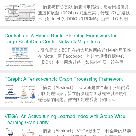
1. 摘要与核心贡献 摘要清晰指出，随着网络链路
速度扩展至 100Gbps 乃至更高，传统 I/O 加速技
术（如 Intel 的 DDIO 和 RDMA）由于 LLC 利用
率低而性能受限。CEIO 的核心创新在于：在 NIC
入口处部署 I/O 管理器，通过信用-based 主...
Centralium: A Hybrid Route-Planning Framework for
Large-ScaleData Center Network Migrations
. 研究背景：BGP 在超大规模网络迁移中的局限性
在 Meta（原 Facebook）的超大规模数据中心
（DCN）中，网络迁移（如拓扑扩展、设备更
迭、链路重组）已成为日常。传统的 BGP 协议虽
然在可扩展性和容错性上表现卓越，但在处理动态
TGraph: A Tensor-centric Graph Processing Framework
迁移任务时却显得捉襟见肘。 BG...
1. 摘要（Abstract） TGraph是首个基于张量的通
用图处理框架，旨在解决现有图系统难以跨硬件后
端迁移的问题。传统图处理系统（如Ligra、
Gunrock、cuGraph等）多针对特定硬件（如
NVIDIA GPU或FPGA）进行深度优化，虽然在特
VEGA: An Active-tuning Learned Index with Group-Wise
定平台上性能突出...
Learning Granularity
1. 摘要（Abstract） VEGA提出了一种全新的只读